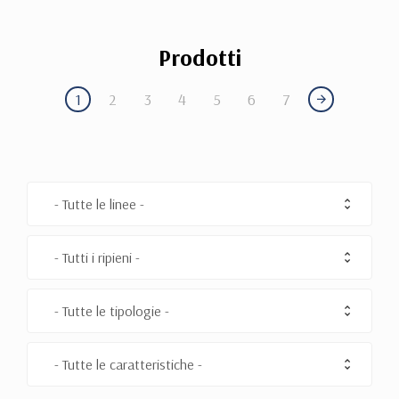
Prodotti
1
2
3
4
5
6
7
- Tutte le linee -
- Tutti i ripieni -
- Tutte le tipologie -
- Tutte le caratteristiche -