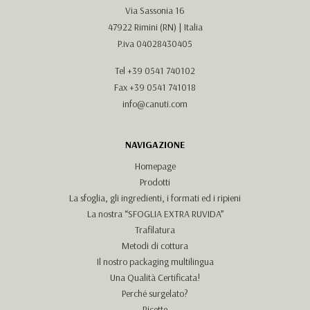
Via Sassonia 16
47922 Rimini (RN) | Italia
P.iva 04028430405
Tel
+39 0541 740102
Fax +39 0541 741018
info@canuti.com
NAVIGAZIONE
Homepage
Prodotti
La sfoglia, gli ingredienti, i formati ed i ripieni
La nostra “SFOGLIA EXTRA RUVIDA”
Trafilatura
Metodi di cottura
Il nostro packaging multilingua
Una Qualità Certificata!
Perché surgelato?
Ricette