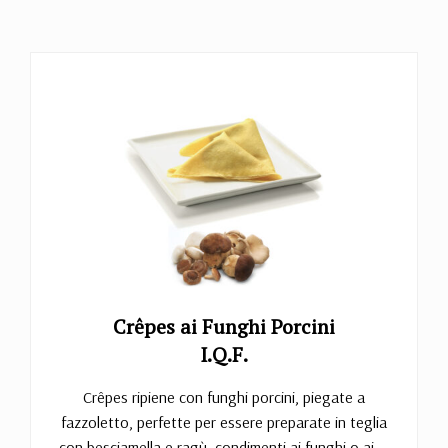
Crêpes ai Funghi Porcini
I.Q.F.
Crêpes ripiene con funghi porcini, piegate a
fazzoletto, perfette per essere preparate in teglia
con besciamella e ragù, condimenti ai funghi o ai ...