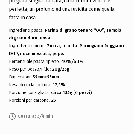
pregiata sfoglia trafilata, dalla cottura veloce e
perfetta, un profumo ed una ruvidità come quella
fatta in casa.
Ingredienti pasta:
Farina di grano tenero “00”, semola
di grano duro, uova.
Ingredienti ripieno:
Zucca, ricotta, Parmigiano Reggiano
DOP, noce moscata, pepe.
Percentuale pasta ripieno:
40%/60%
Peso per pezzo/nido:
20g/23g
Dimensioni:
55mmx55mm
Resa dopo la cottura:
17,5%
Porzione consigliata:
circa 125g (6 pezzi)
Porzioni per cartone:
25
Cottura: 3/4 min