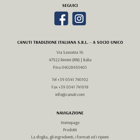
SEGUICI
CANUTI TRADIZIONE ITALIANA S.R.L. - A SOCIO UNICO
Via Sassonia 16
47922 Rimini (RN) | Italia
P.iva 04028430405
Tel
+39 0541 740102
Fax +39 0541 741018
info@canuti.com
NAVIGAZIONE
Homepage
Prodotti
La sfoglia, gli ingredienti, i formati ed i ripieni