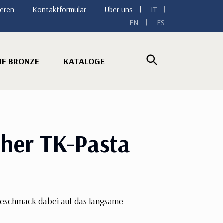
ieren
Kontaktformular
Über uns
IT
EN
ES
UF BRONZE
KATALOGE
cher TK-Pasta
n Geschmack dabei auf das langsame