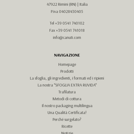
47922 Rimini (RN) | Italia
P.iva 04028430405
Tel
+39 0541 740102
Fax +39 0541 741018
info@canuti.com
NAVIGAZIONE
Homepage
Prodotti
La sfoglia, gli ingredienti, i formati ed i ripieni
La nostra “SFOGLIA EXTRA RUVIDA”
Trafilatura
Metodi di cottura
Il nostro packaging multilingua
Una Qualità Certificata!
Perché surgelato?
Ricette
Notizie