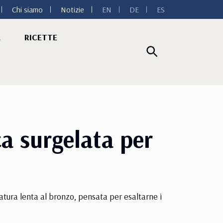
Chi siamo
Notizie
EN
DE
ES
A
RICETTE
ca surgelata per
atura lenta al bronzo, pensata per esaltarne i