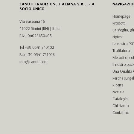
CANUTI TRADIZIONE ITALIANA S.R.L. - A
NAVIGAZIO
SOCIO UNICO
Homepage
Via Sassonia 16
Prodotti
47922 Rimini (RN) | Italia
La sfoglia, gl
P.iva 04028430405
ripieni
La nostra “
Tel
+39 0541 740102
Trafilatura
Fax +39 0541 741018
Metodi di co
info@canuti.com
Il nostro pac
Una Qualità C
Perché surge
Ricette
Notizie
Cataloghi
Chi siamo
Contattaci