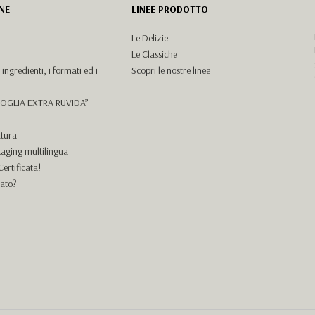
NE
LINEE PRODOTTO
Le Delizie
Le Classiche
i ingredienti, i formati ed i
Scopri le nostre linee
SFOGLIA EXTRA RUVIDA”
ttura
kaging multilingua
ertificata!
lato?