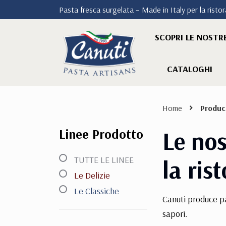
Pasta fresca surgelata – Made in Italy per la ristora
SCOPRI LE NOSTRE
CATALOGHI
Home
Produc
Linee Prodotto
Le nos
TUTTE LE LINEE
la ris
Le Delizie
Le Classiche
Canuti produce pa
sapori.