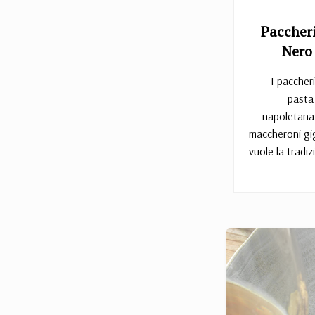
Paccheri
Nero
I paccher
pasta
napoletana 
maccheroni gi
vuole la tradi