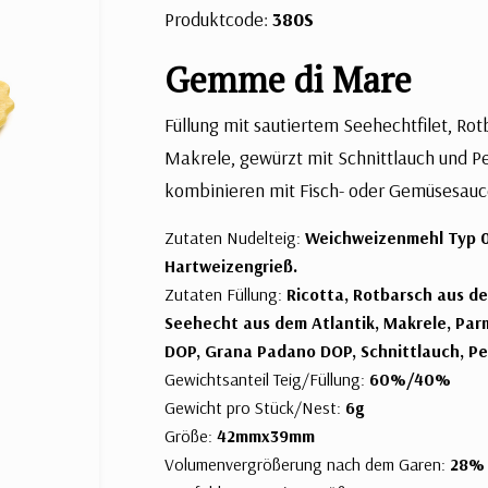
Produktcode:
380S
Gemme di Mare
Füllung mit sautiertem Seehechtfilet, Ro
Makrele, gewürzt mit Schnittlauch und Pet
kombinieren mit Fisch- oder Gemüsesauc
Zutaten Nudelteig:
Weichweizenmehl Typ 00
Hartweizengrieß.
Zutaten Füllung:
Ricotta, Rotbarsch aus de
Seehecht aus dem Atlantik, Makrele, Par
DOP, Grana Padano DOP, Schnittlauch, Pet
Gewichtsanteil Teig/Füllung:
60%/40%
Gewicht pro Stück/Nest:
6g
Größe:
42mmx39mm
Volumenvergrößerung nach dem Garen:
28%