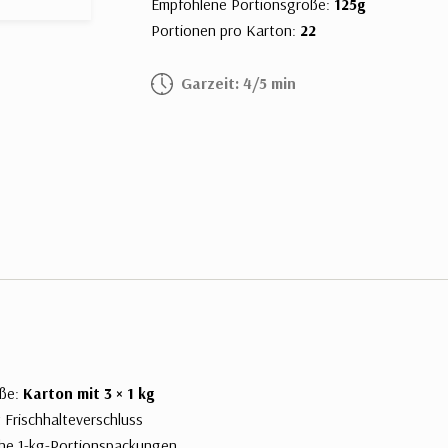
Empfohlene Portionsgröße:
125g
Portionen pro Karton:
22
Garzeit: 4/5 min
ße:
Karton mit 3 × 1 kg
t Frischhalteverschluss
che 1-kg-Portionspackungen