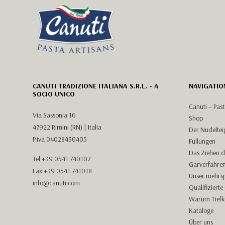
CANUTI TRADIZIONE ITALIANA S.R.L. - A
NAVIGATIO
SOCIO UNICO
Canuti – Past
Via Sassonia 16
Shop
47922 Rimini (RN) | Italia
Der Nudeltei
P.iva 04028430405
Füllungen
Das Ziehen d
Tel
+39 0541 740102
Garverfahren
Fax +39 0541 741018
Unser mehrsp
info@canuti.com
Qualifizierte
Warum Tiefk
Kataloge
Über uns