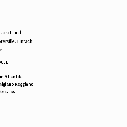
tbarsch und
ersilie. Einfach
e.
, Ei,
m Atlantik,
migiano Reggiano
ersilie.