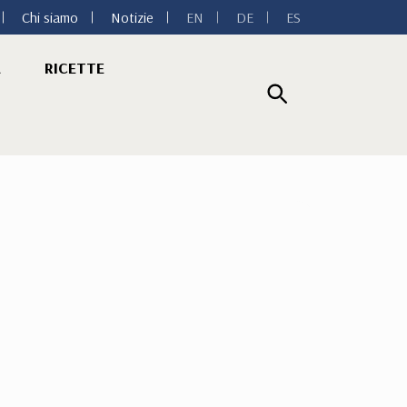
Chi siamo
Notizie
EN
DE
ES
A
RICETTE