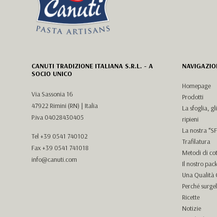
CANUTI TRADIZIONE ITALIANA S.R.L. - A
NAVIGAZIO
SOCIO UNICO
Homepage
Via Sassonia 16
Prodotti
47922 Rimini (RN) | Italia
La sfoglia, gl
P.iva 04028430405
ripieni
La nostra “
Tel
+39 0541 740102
Trafilatura
Fax +39 0541 741018
Metodi di co
info@canuti.com
Il nostro pac
Una Qualità C
Perché surge
Ricette
Notizie