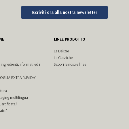
Iscriviti ora alla nostra newsletter
NE
LINEE PRODOTTO
Le Delizie
Le Classiche
i ingredienti, i formati ed i
Scopri le nostre linee
SFOGLIA EXTRA RUVIDA”
ttura
kaging multilingua
ertificata!
lato?