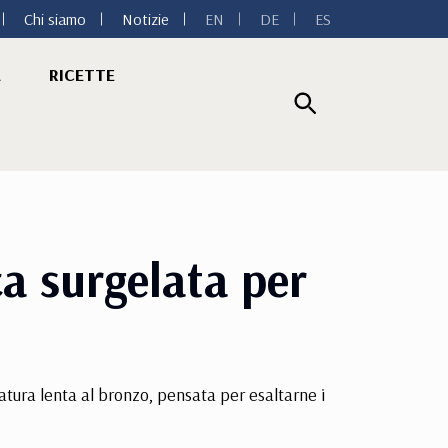
Chi siamo
Notizie
EN
DE
ES
A
RICETTE
ca surgelata per
atura lenta al bronzo, pensata per esaltarne i