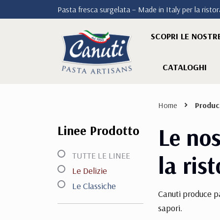
Pasta fresca surgelata – Made in Italy per la ristora
SCOPRI LE NOSTRE
CATALOGHI
Home
Produc
Linee Prodotto
Le nos
TUTTE LE LINEE
la ris
Le Delizie
Le Classiche
Canuti produce pa
sapori.